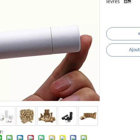
lèvres
Ajout
r: