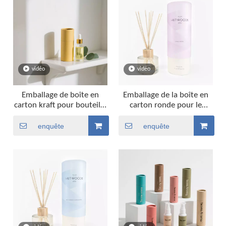
vidéo
vidéo
Emballage de boîte en
Emballage de la boîte en
carton kraft pour bouteille
carton ronde pour le
d'huile essentielle
parfum Bouteille d'huile
essentielle
enquête
enquête