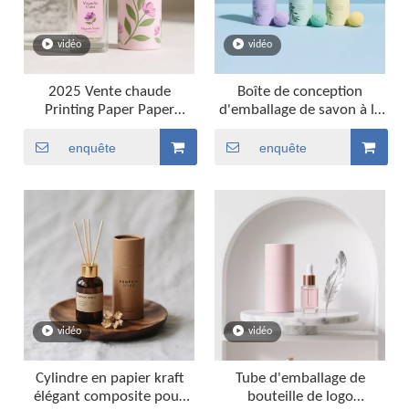
vidéo
vidéo
2025 Vente chaude
Boîte de conception
Printing Paper Paper
d'emballage de savon à la
Packaging For Parfume
main de luxe pour
Bottle Gift
emballage de bombes de
enquête
enquête
bain
vidéo
vidéo
Cylindre en papier kraft
Tube d'emballage de
élégant composite pour
bouteille de logo