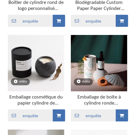
Boîtier de cylindre rond de
Biodégradable Custom
logo personnalisé
Paper Paper Cylinder
biodégradable pour
Cosmetic Emballage pour
emballage de bougies
les boîtes de bougie
enquête
enquête
cadeaux
vidéo
vidéo
Emballage cosmétique du
Emballage de boîte à
papier cylindre de
cylindre ronde
conception personnalisé
biodégradable pour
recyclable pour les boîtes
bouteille d'huile
enquête
enquête
de bougie
essentielle