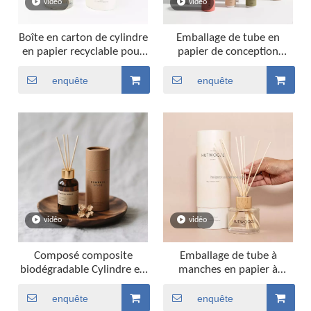
vidéo
vidéo
Boîte en carton de cylindre
Emballage de tube en
en papier recyclable pour
papier de conception
bouteille de diffuseur
personnalisé respectueux
de l'environnement pour
enquête
enquête
bouteille de parfum
vidéo
vidéo
Composé composite
Emballage de tube à
biodégradable Cylindre en
manches en papier à
papier kraft pour la
bouteille en papier de
bouteille de diffuseur
bouteille en verre
enquête
enquête