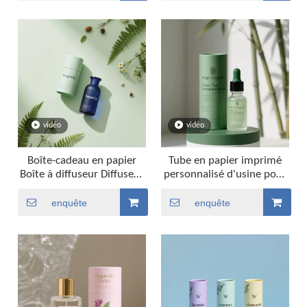
protecteur recyclable
vidéo
vidéo
Boîte-cadeau en papier
Tube en papier imprimé
Boîte à diffuseur Diffuseur
personnalisé d'usine pour
Recyclable Recyclable
parfum Gift Gift Praft
Télescope en papier
Packaging Container
enquête
enquête
Télescope avec ruban noir