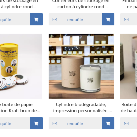
rs de stockage en
Conteneurs de stockage en
Emball
 à cylindre rond
carton à cylindre rond
de p
 sur mesure pour
imprimés sur mesure pour
cyl
cosmétiques, café,
café, thé, emballage
perso
nquête
enquête
llage alimentaire,
alimentaire, cylindre rond en
boîte d
e rond en papier
papier
de qual
paq
 boîte de papier
Cylindre biodégradable,
Boîte d
tion Kraft brun de
impression personnalisée,
de haut
lité personnaliser
bougie alimentaire, papier,
bouteil
 ronde blanche
carton, emballage de thé en
café e
nquête
enquête
 de Tube de papier
vrac, boîte de thé Premium,
tube d
e biodégradable noir
emballage en Tube