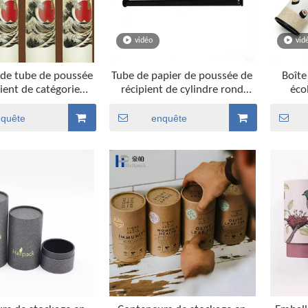
vidéo
vid
 de tube de poussée
Tube de papier de poussée de
Boîte
ient de catégorie
récipient de cylindre rond
éco
 de taille faite sur
biodégradable pour le gâteau
pous
e biodégradable
de sushi
po
nquête
enquête
 gâteau de sushi
concep