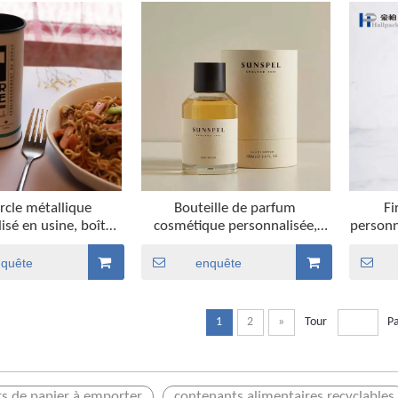
rcle métallique
Bouteille de parfum
Fi
isé en usine, boîte
cosmétique personnalisée,
personn
llage de poudre
bouteille d'huile essentielle,
thé 
nnement de qualité
Tube en papier, cylindre rond,
écolog
nquête
enquête
e, thé, café, poivre,
Tubes d'emballage en carton
aliment
be en papier
pour parfum, offre spéciale
p
1
2
»
Tour
P
s de papier à emporter
contenants alimentaires recyclables