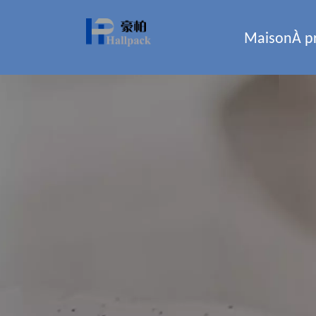
Maison
À p