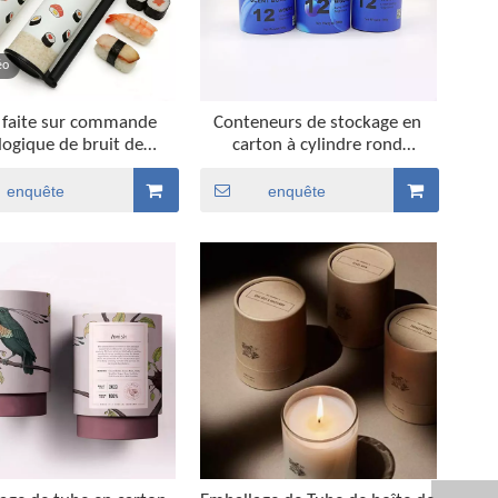
éo
 faite sur commande
Conteneurs de stockage en
logique de bruit de
carton à cylindre rond
sée de récipient de
imprimé personnalisé, pour
ussée de sushi de
café, thé, perles de lessive,
enquête
enquête
tion de taille de sushi
cendres d'animaux, Tube en
papier d'emballage