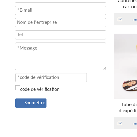
Conteneu
carton
imprimés
parfums, 
e
thé, emba
cylindr
Soumettre
Tube de
d'expédi
haute qua
boîte
e
emballage
de cylindr