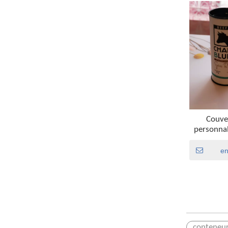
Couve
personnal
d'emba
d'assaiso
e
alimentair
tu
conteneur