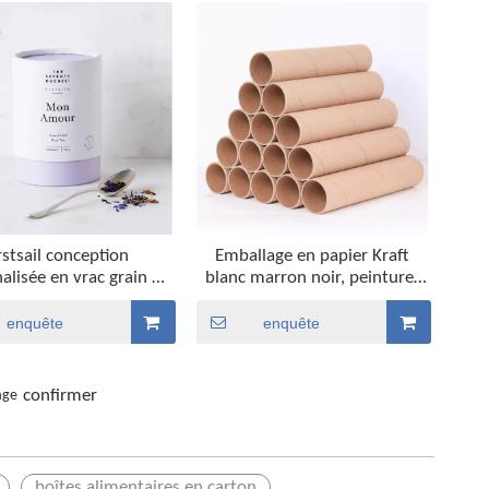
rstsail conception
Emballage en papier Kraft
alisée en vrac grain de
blanc marron noir, peinture,
rond cylindre carton
affiche de carte, cylindre en
ique boîte de qualité
carton marron, Tubes de
enquête
enquête
aire paquet de tube de
papier d'expédition,
apier alimentaire
expédition
confirmer
age
boîtes alimentaires en carton