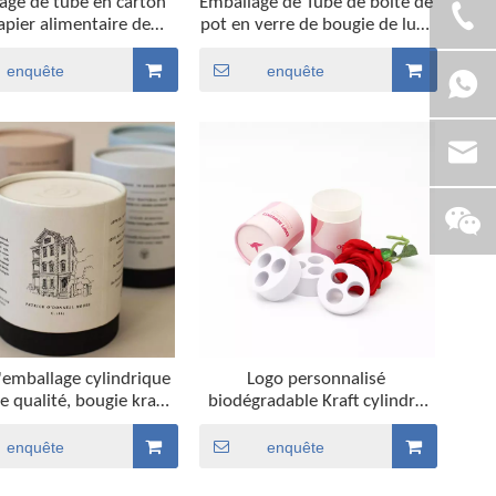
age de tube en carton
Emballage de Tube de boîte de
apier alimentaire de
pot en verre de bougie de luxe
indre biodégradable
de cire de soja faite à la main
nnalisé Emballage de
de papier Kraft fait sur
enquête
enquête
e tube de boîte de thé
commande pour le cadeau
ité supérieure pour le
uet de thé en vrac
'emballage cylindrique
Logo personnalisé
e qualité, bougie kraft,
biodégradable Kraft cylindre
le de parfum, sachet de
rond cosmétiques huile
t de thé, emballage en
essentielle parfum bougie
enquête
enquête
e papier personnalisé
papier Tube emballage