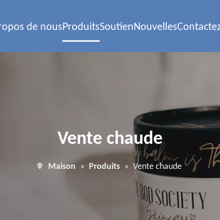
ropos de nous
Produits
Soutien
Nouvelles
Contacte
Vente chaude
Maison
»
Produits
»
Vente chaude