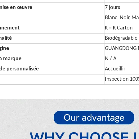
 mise en œuvre
7 jours
Blanc, Noir, M
onnement
K = K Carton
alité
Biodégradable
igine
GUANGDONG D
a marque
N / A
e personnalisée
Accueillir
Inspection 10