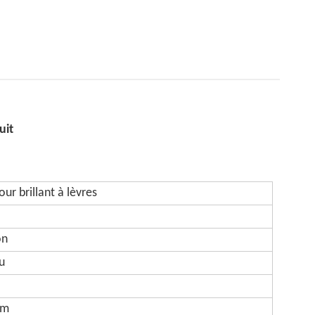
uit
ur brillant à lèvres
on
u
mm