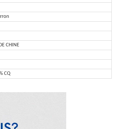
arron
E CHINE
0% CQ