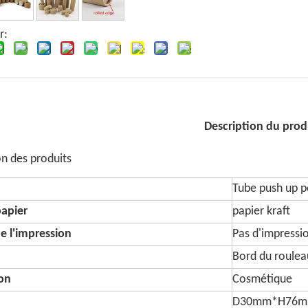
r:
Description du prod
on des produits
Tube push up po
papier
papier kraft
e l'impression
Pas d'impressi
Bord du roulea
ion
Cosmétique
D30mm*H76