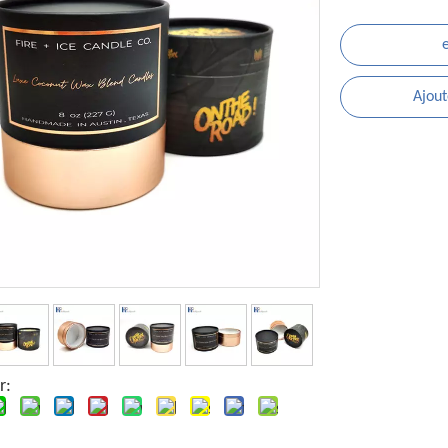
Ajout
r: