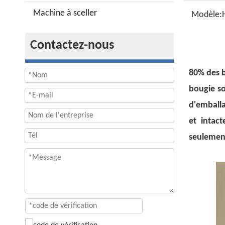
Machine à sceller
Modèle:
Contactez-nous
80% des b
bougie so
d'emballa
et intac
seulement