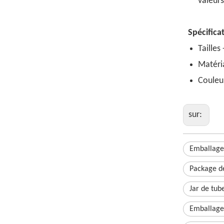
valeur
Spécifica
Tailles
Matéria
Couleur
sur:
Emballage
Package d
Jar de tub
Emballage 