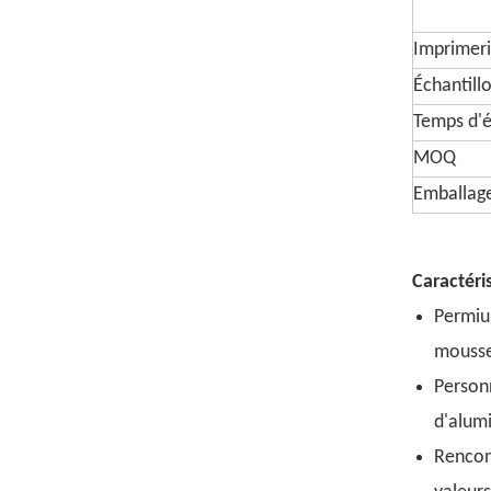
Imprimeri
Échantill
Temps d'é
MOQ
Emballag
Caractéri
Permium
mousse 
Person
d'alum
Rencon