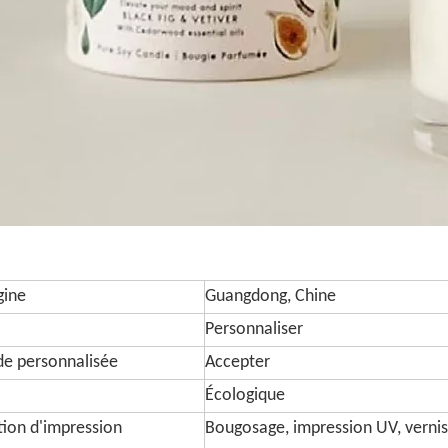
gine
Guangdong, Chine
Personnaliser
 personnalisée
Accepter
Écologique
ion d'impression
Bougosage, impression UV, vernissa