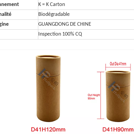
onnement
K = K Carton
alité
Biodégradable
igine
GUANGDONG DE CHINE
Inspection 100% CQ