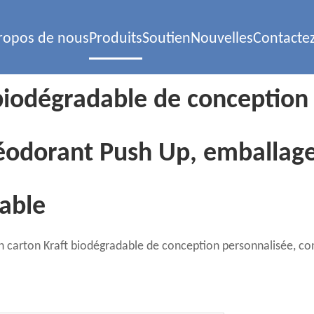
ropos de nous
Produits
Soutien
Nouvelles
Contacte
 biodégradable de conception
éodorant Push Up, emballag
able
en carton Kraft biodégradable de conception personnalisée, c