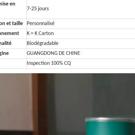
mise en
7-25 jours
n et taille
Personnalisé
onnement
K = K Carton
alité
Biodégradable
igine
GUANGDONG DE CHINE
Inspection 100% CQ