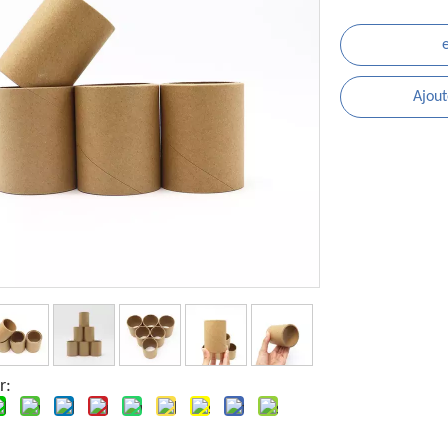
Ajout
r: