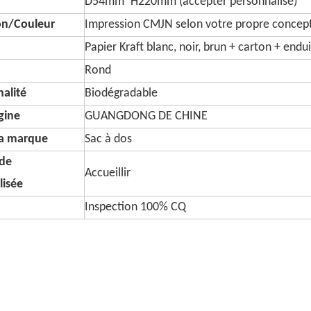
D54mm*H220mm (accepter personnalisé)
on/Couleur
Impression CMJN selon votre propre concep
Papier Kraft blanc, noir, brun + carton + endui
Rond
alité
Biodégradable
igine
GUANGDONG DE CHINE
a marque
Sac à dos
de
Accueillir
lisée
Inspection 100% CQ