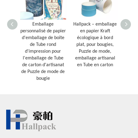
Emballage
Hallpack – emballage
Tube
personnalisé de papier
en papier Kraft
boîte
d'emballage de boîte
écologique à bord
carton
de Tube rond
plat, pour bougies,
cadeau
d'impression pour
Puzzle de mode,
fait
l'emballage de Tube
emballage artisanal
pour l
de carton d'artisanat
en Tube en carton
de Puzzle de mode de
bougie