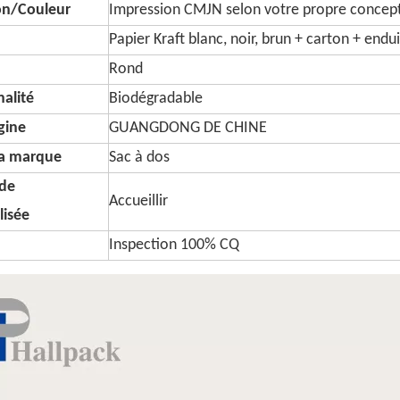
on/Couleur
Impression CMJN selon votre propre concep
Papier Kraft blanc, noir, brun + carton + endui
Rond
alité
Biodégradable
igine
GUANGDONG DE CHINE
a marque
Sac à dos
de
Accueillir
lisée
Inspection 100% CQ