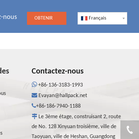
z-nous
Français
OBTENIR
UN DEVIS
des
Contactez-nous

+86-136-3183-1993
ous

Evayan@hallpack.net

+86-186-7940-1188

Le 3ème étage, construisant 2, route
de No. 128 Xinyuan troisième, ville de
us
Taoyuan, ville de Heshan, Guangdong