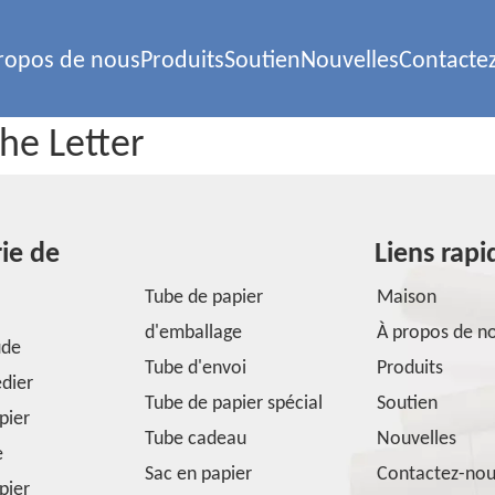
ropos de nous
Produits
Soutien
Nouvelles
Contacte
he Letter
ie de
Liens rapi
Tube de papier
Maison
d'emballage
À propos de n
ude
Tube d'envoi
Produits
édier
Tube de papier spécial
Soutien
pier
Tube cadeau
Nouvelles
e
Sac en papier
Contactez-no
pier