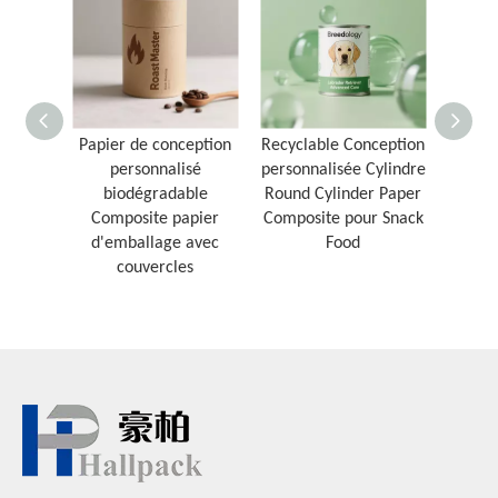
Papier de conception
Recyclable Conception
Comp
personnalisé
personnalisée Cylindre
bi
biodégradable
Round Cylinder Paper
Cyli
Composite papier
Composite pour Snack
kraft 
d'emballage avec
Food
d
couvercles