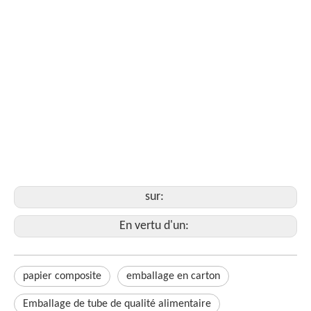
papier composite
emballage de cartouche en papier
Emballage de tube de qualité alimentaire
Composite papier avec des couvercles
pot d'emballage de thé Matcha
sur:
En vertu d'un:
papier composite
emballage en carton
Emballage de tube de qualité alimentaire