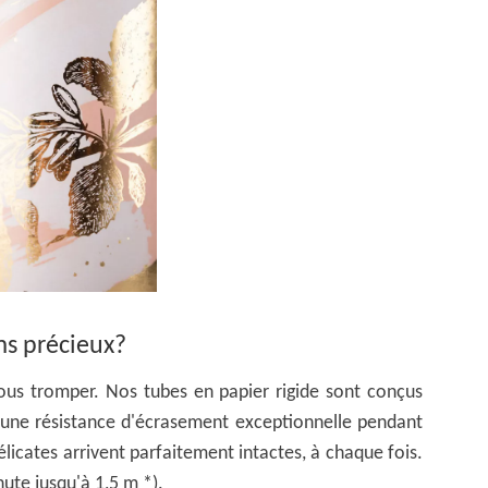
ms précieux?
vous tromper. Nos tubes en papier rigide sont conçus
t une résistance d'écrasement exceptionnelle pendant
élicates arrivent parfaitement intactes, à chaque fois.
hute jusqu'à 1,5 m *).