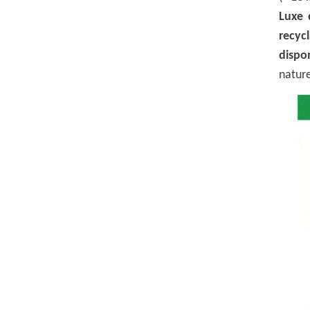
Luxe 
recyc
dispo
natur