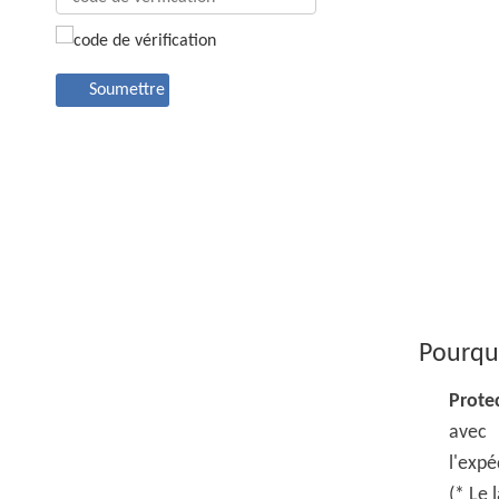
Soumettre
Pourquo
Prote
ave
l'expé
(* Le 