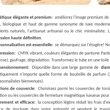
étique élégante et premium:
améliorez l'image premium de vo
, biologique et haut de gamme synonyme de luxe moderne. 
ients naturels, l'artisanat artisanal ou le chic minimaliste.
ssion haute définition
.
sonnalisation est essentielle:
se démarquez sur l'étagère! N
pression:
CMYK vibrant, couleurs élégantes de pantone Panto
rose), gaufrage, dégradation. Transformez le tube en une toil
mensionnement:
Disponible dans une large gamme de
diam
tiquement n'importe quelle forme de bouteille de parfum (3
sonnalisées bienvenues).
tions de couvercle:
Choisissez parmi les couvercles de torsi
ction ou les couvercles de fermeture magnétique luxueux pour
rement et efficace:
la conception légère réduit les frais d'
ace de stockage dans votre entrepôt et pendant le transit