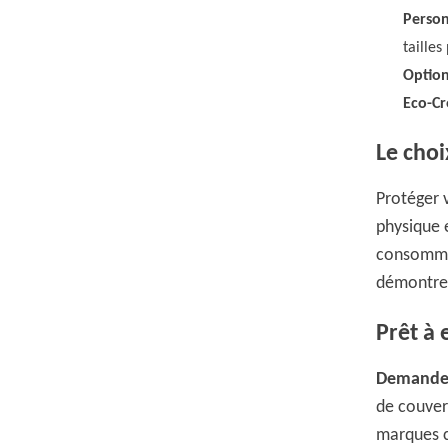
Person
taille
Option
Eco-Cr
Le choi
Protéger 
physique e
consommat
démontrer 
Prêt à
Demandez
de couver
marques c