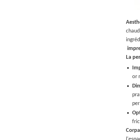
Aesth
chaud
ingréd
impre
La per
Im
or 
Di
pra
per
Op
fri
Corpa
l'esp