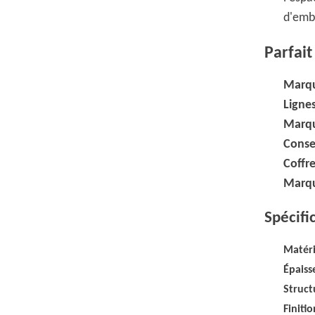
d'emb
Parfait
Marqu
Ligne
Marqu
Conse
Coffre
Marqu
Spécifi
Matéri
Épaiss
Struct
Finiti