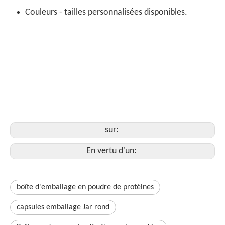
Couleurs - tailles personnalisées disponibles.
Emballage de thé en carton
Boîte à cylindre ronde pour le thé
emballage de tube de thé en vrac
Emballage de tube en papier pour le thé
Tube en papier d'emballage à thé
sur:
En vertu d'un:
boîte d'emballage en poudre de protéines
capsules emballage Jar rond