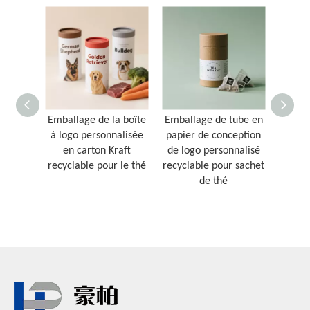
Emballage de la boîte
Emballage de tube en
à logo personnalisée
papier de conception
pe
en carton Kraft
de logo personnalisé
bi
recyclable pour le thé
recyclable pour sachet
Embal
de thé
thé en