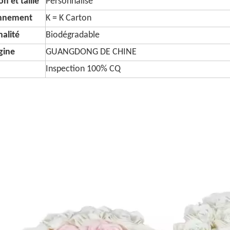
n et taille
Personnalisé
onnement
K = K Carton
alité
Biodégradable
igine
GUANGDONG DE CHINE
Inspection 100% CQ