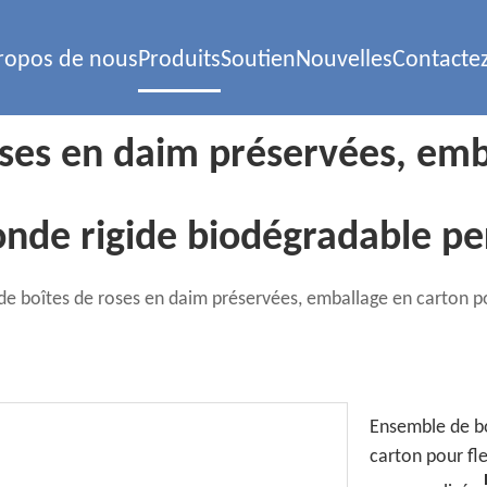
ropos de nous
Produits
Soutien
Nouvelles
Contacte
ses en daim préservées, emb
ronde rigide biodégradable pe
e boîtes de roses en daim préservées, emballage en carton po
Ensemble de bo
carton pour fl