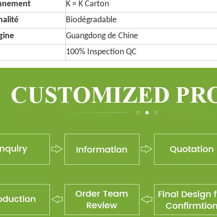
onnement
K = K Carton
alité
Biodégradable
igine
Guangdong de Chine
100% Inspection QC