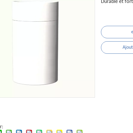
Durable et for
Ajout
r: