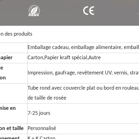
on des produits
Emballage cadeau, emballage alimentaire, emball
papier
Carton,Papier kraft spécial,Autre
de
Impression, gaufrage, revêtement UV, vernis, strati
ion
Tube rond avec couvercle plat ou bord en roulea
de taille de rosée
mise en
7-25 jours
n et taille
Personnalisé
onnement
K = K Carton