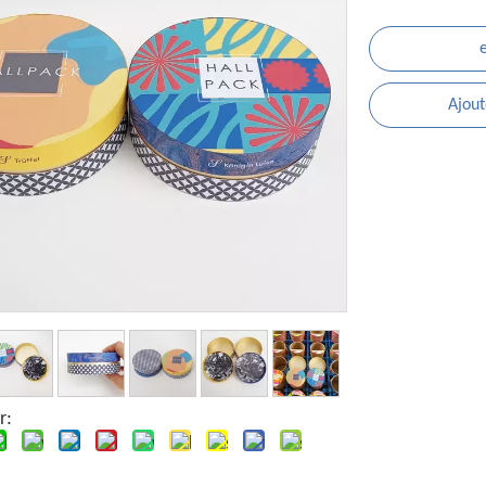
Ajout
r: