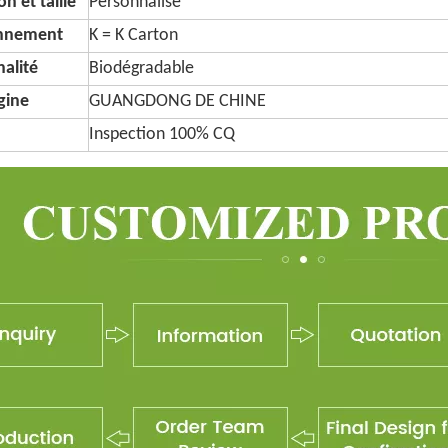
n et taille
Personnalisé
onnement
K = K Carton
alité
Biodégradable
igine
GUANGDONG DE CHINE
Inspection 100% CQ