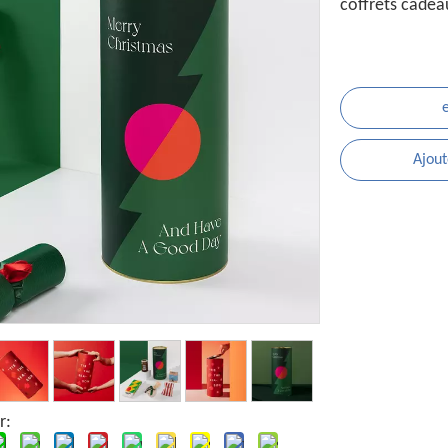
coffrets cade
Ajout
r: