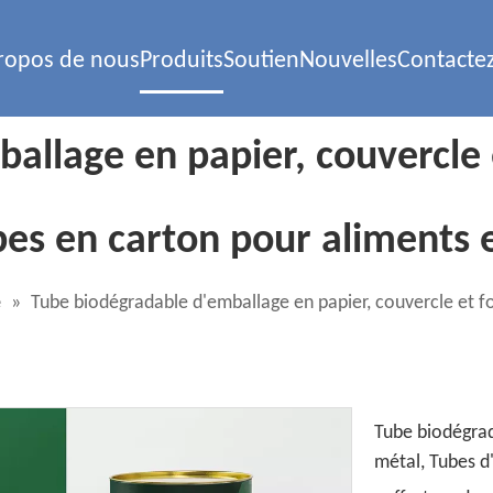
ropos de nous
Produits
Soutien
Nouvelles
Contacte
allage en papier, couvercle 
bes en carton pour aliments 
e
»
Tube biodégradable d'emballage en papier, couvercle et fo
Tube biodégrad
métal, Tubes d