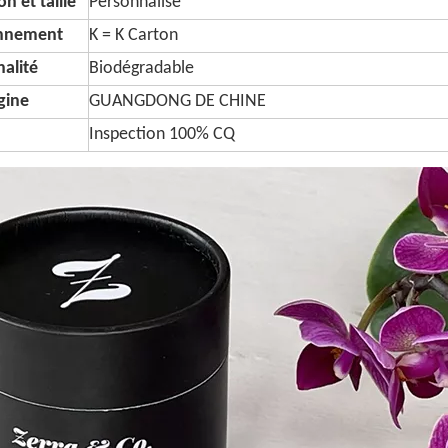
n et taille
Personnalisé
onnement
K = K Carton
alité
Biodégradable
igine
GUANGDONG DE CHINE
Inspection 100% CQ