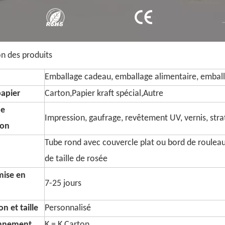
on des produits
Emballage cadeau, emballage alimentaire, emball
papier
Carton,Papier kraft spécial,Autre
de
Impression, gaufrage, revêtement UV, vernis, strati
ion
Tube rond avec couvercle plat ou bord de roulea
de taille de rosée
mise en
7-25 jours
n et taille
Personnalisé
onnement
K = K Carton