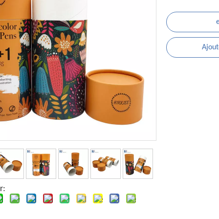
Ajout
r: