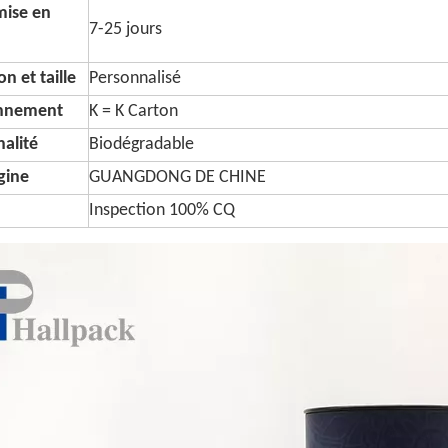
mise en
7-25 jours
n et taille
Personnalisé
onnement
K = K Carton
alité
Biodégradable
igine
GUANGDONG DE CHINE
Inspection 100% CQ