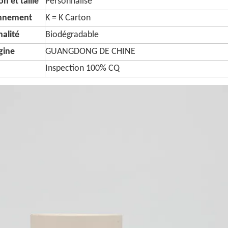
n et taille
Personnalisé
onnement
K = K Carton
alité
Biodégradable
igine
GUANGDONG DE CHINE
Inspection 100% CQ