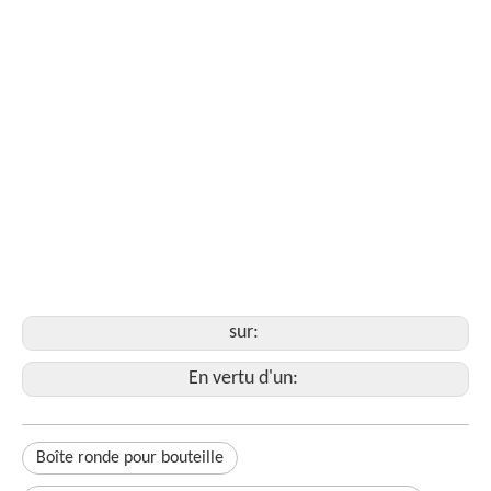
Emballage de la boîte à bijoux ronds
Emballage de tube en papier laminant Matt
Tubes en papier pot de bougie
emballage de tube de bougie en carton kraft
Boîte ronde pour bouteille
emballage de tube en papier de bouteille de parfum
Emballage de la boîte à bijoux ronds
tube de boîte ronde
sur:
En vertu d'un:
Boîte ronde pour bouteille